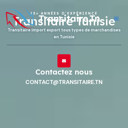
Aller
MAI
au
15+ ANNÉES D’EXPÉRIENCE
MEN
Transitaire.Tn
contenu
Transitaire Tunisie
Transitaire import export tous types de marchandises
en Tunisie
Contactez nous
CONTACT@TRANSITAIRE.TN