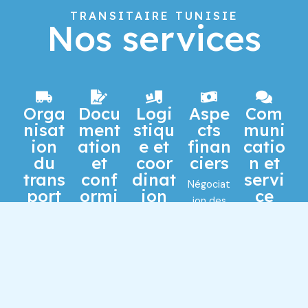
TRANSITAIRE TUNISIE
Nos services
Orga
Docu
Logi
Aspe
Com
nisat
ment
stiqu
cts
muni
ion
ation
e et
finan
catio
du
et
coor
ciers
n et
trans
conf
dinat
servi
Négociat
port
ormi
ion
ce
ion des
té
clien
Sélectio
Organisa
tarifs de
t
n des
Préparati
tion du
fret avec
modes
on et
chargem
les
Agir
de
traiteme
ent, du
transpor
comme
transpor
nt de
décharge
teurs.
un point
t les plus
tous les
ment et
Gestion
de